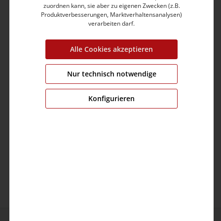
zuordnen kann, sie aber zu eigenen Zwecken (z.B.
Garment dyed, charakteristische Farbabweichungen
Produktverbesserungen, Marktverhaltensanalysen)
Trockener, körniger und softer Griff
verarbeiten darf.
Mit geschlitzten Seitennähten
Alle Cookies akzeptieren
Produktnummer:
22-10306-06-6325-3887-L
Farbe:
washed dark blue
Nur technisch notwendige
Grösse:
L
Länge:
72.00 cm
Konfigurieren
Brustumfang:
110.0 cm
Ärmellänge:
21.0 cm
Material:
Obermaterial: 100% Baumwolle
Pflege: