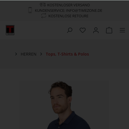
KOSTENLOSER VERSAND
KUNDENSERVICE: INFO@TIMEZONE.DE
KOSTENLOSE RETOURE
HERREN
Tops, T-Shirts & Polos