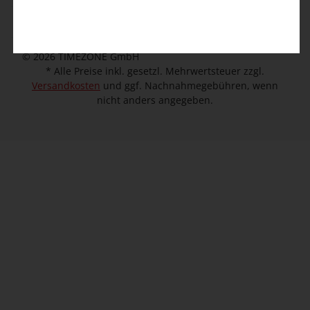
Unternehmen
© 2026 TIMEZONE GmbH
* Alle Preise inkl. gesetzl. Mehrwertsteuer zzgl.
Versandkosten
und ggf. Nachnahmegebühren, wenn
nicht anders angegeben.