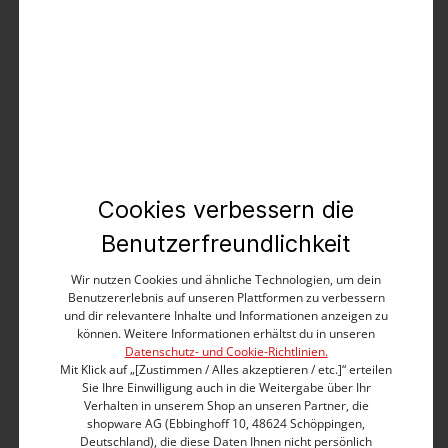
Produktbeschreibung
Gehören in die Kategorie "Premium Klassiker mit
Understatement Charakter": Kurzarm-Poloshirts. Bei
diesem Modell liegt der Fokus klar auf dem Material.
Der interessante Single Jersey hat ein feines, tonales
und leicht strukturiertes Streifenmuster und eine
lässige Farbwaschung mit Garment-dye-Effekt. Modell
Cookies verbessern die
mit Flachstrickkragen, kurzer, schmaler Knopfleiste,
farblich abgestimmtem Logo auf der Brust, schmaler
Benutzerfreundlichkeit
Schulterpasse, geschlitzten Seitennähten und dezent
verlängertem Rückenteil.
Wir nutzen Cookies und ähnliche Technologien, um dein
Benutzererlebnis auf unseren Plattformen zu verbessern
und dir relevantere Inhalte und Informationen anzeigen zu
Klassischer Fit mit schmaler Rückenpasse
können. Weitere Informationen erhältst du in unseren
Flachstrick-Polokragen
Datenschutz- und Cookie-Richtlinien.
Kurze, schmale Knopfleiste
Mit Klick auf „[Zustimmen / Alles akzeptieren / etc.]“ erteilen
Farblich abgestimmter Logo-Print auf der Brust
Sie Ihre Einwilligung auch in die Weitergabe über Ihr
Aus hochwertigem, "gestreiftem" Single Jersey
Verhalten in unserem Shop an unseren Partner, die
Aus reiner Baumwolle
shopware AG (Ebbinghoff 10, 48624 Schöppingen,
Deutschland), die diese Daten Ihnen nicht persönlich
Kurze Ärmel mit angesetztem Flachstrick-Bündchen