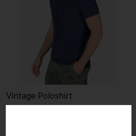
Vintage Poloshirt
19,99 €
39,99 €
Preise inkl. MwSt.
Farbe
: blue