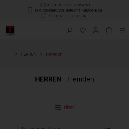
KOSTENLOSER VERSAND
KUNDENSERVICE: INFO@TIMEZONE.DE
KOSTENLOSE RETOURE
HERREN
Hemden
HERREN
- Hemden
Filter