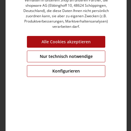
Verhalten in unserem Shop an unseren Partner, die
shopware AG (Ebbinghoff 10, 48624 Schöppingen,
Deutschland), die diese Daten Ihnen nicht persönlich
zuordnen kann, sie aber zu eigenen Zwecken (z.B.
Produktverbesserungen, Marktverhaltensanalysen)
verarbeiten darf.
Printed Longsleeve Shirt
24,99 €
49,99 €
Alle Cookies akzeptieren
Nur technisch notwendige
%
Konfigurieren