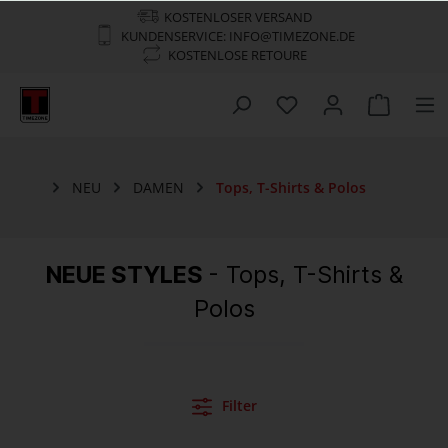
KOSTENLOSER VERSAND
KUNDENSERVICE: INFO@TIMEZONE.DE
KOSTENLOSE RETOURE
NEU
DAMEN
Tops, T-Shirts & Polos
NEUE STYLES
- Tops, T-Shirts &
Polos
Filter