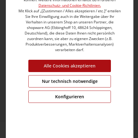
Kundenservice
Datenschutz- und Cookie-Richtlinien.
Mit Klick auf „[Zustimmen / Alles akzeptieren / etc.]“ erteilen
info@timezone.de
Sie Ihre Einwilligung auch in die Weitergabe über Ihr
Verhalten in unserem Shop an unseren Partner, die
shopware AG (Ebbinghoff 10, 48624 Schöppingen,
Deutschland), die diese Daten Ihnen nicht persönlich
Kontaktformular
zuordnen kann, sie aber zu eigenen Zwecken (z.B.
Produktverbesserungen, Marktverhaltensanalysen)
verarbeiten darf.
Kundeninformation
Alle Cookies akzeptieren
Unternehmen
Nur technisch notwendige
© 2026 TIMEZONE GmbH
* Alle Preise inkl. gesetzl. Mehrwertsteuer zzgl.
Konfigurieren
Versandkosten
und ggf. Nachnahmegebühren, wenn
nicht anders angegeben.