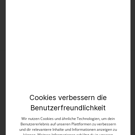
Keine Produkte gefunden.
Cookies verbessern die
Kontakt
Benutzerfreundlichkeit
TIMEZONE GmbH
Elverdisser Str. 313
Wir nutzen Cookies und ähnliche Technologien, um dein
32052 Herford (DE)
Benutzererlebnis auf unseren Plattformen zu verbessern
und dir relevantere Inhalte und Informationen anzeigen zu
können. Weitere Informationen erhältst du in unseren