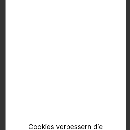
Initiativbewerbung
Die TIMEZONE Philosophie spricht dich an?
Dann bewirb dich bei uns – gerne auch initiativ!
Jetzt bewerben
Cookies verbessern die