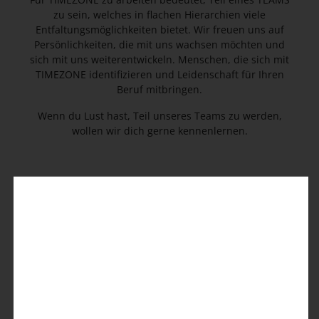
zu sein, welches in flachen Hierarchien viele
Entfaltungsmöglichkeiten bietet. Wir freuen uns auf
Persönlichkeiten, die mit uns wachsen möchten und
sich mit uns weiterentwickeln. Menschen, die sich mit
TIMEZONE identifizieren und Leidenschaft für Ihren
Beruf mitbringen.
Wenn du Lust hast, Teil unseres Teams zu werden,
wollen wir dich gerne kennenlernen.
Wir konnten leider keine Suchergebnisse
finden ...