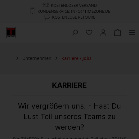
KOSTENLOSER VERSAND
KUNDENSERVICE: INFO@TIMEZONE.DE
KOSTENLOSE RETOURE
Unternehmen
Karriere / Jobs
KARRIERE
Wir vergrößern uns! - Hast Du
Lust Teil unseres Teams zu
werden?
Für TIMEZONE zu arbeiten bedeutet, Teil eines TEAMS