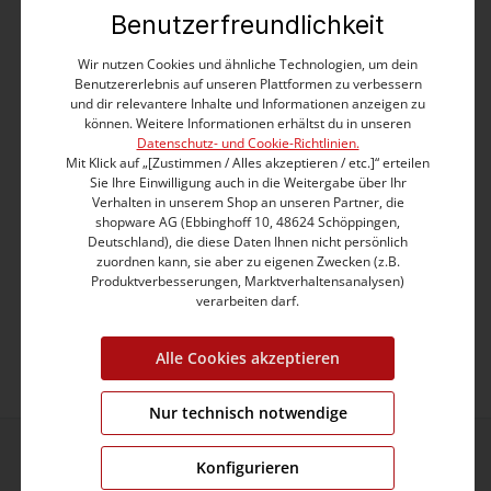
Benutzerfreundlichkeit
Wir nutzen Cookies und ähnliche Technologien, um dein
Benutzererlebnis auf unseren Plattformen zu verbessern
und dir relevantere Inhalte und Informationen anzeigen zu
ABOUT US
können. Weitere Informationen erhältst du in unseren
Datenschutz- und Cookie-Richtlinien.
Die TIMEZONE GmbH ist ein international
Mit Klick auf „[Zustimmen / Alles akzeptieren / etc.]“ erteilen
agierendes Fashion- und Lifestyle-Unternehmen
Sie Ihre Einwilligung auch in die Weitergabe über Ihr
mit Headquarters in Raubling bei Rosenheim.
Verhalten in unserem Shop an unseren Partner, die
shopware AG (Ebbinghoff 10, 48624 Schöppingen,
Seit über 30 Jahren entwerfen und vermarkten
Deutschland), die diese Daten Ihnen nicht persönlich
wir mit Leidenschaft für Mode Bekleidung der
zuordnen kann, sie aber zu eigenen Zwecken (z.B.
Marke TIMEZONE für Damen und Herren im
Produktverbesserungen, Marktverhaltensanalysen)
Segment Casual Wear.
verarbeiten darf.
Jetzt entdecken
Alle Cookies akzeptieren
Nur technisch notwendige
Konfigurieren