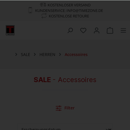
KOSTENLOSER VERSAND
KUNDENSERVICE: INFO@TIMEZONE.DE
KOSTENLOSE RETOURE
SALE
HERREN
Accessoires
SALE
- Accessoires
Filter