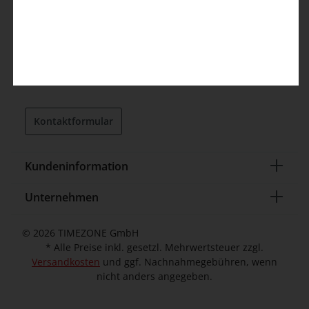
32052 Herford (DE)
Kundenservice
info@timezone.de
Kontaktformular
Kundeninformation
Unternehmen
© 2026 TIMEZONE GmbH
* Alle Preise inkl. gesetzl. Mehrwertsteuer zzgl.
Versandkosten
und ggf. Nachnahmegebühren, wenn
nicht anders angegeben.