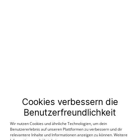
34,99 €
39,99 €
69,95 €
79,95 €
%
Cookies verbessern die
Benutzerfreundlichkeit
Wir nutzen Cookies und ähnliche Technologien, um dein
Benutzererlebnis auf unseren Plattformen zu verbessern und dir
relevantere Inhalte und Informationen anzeigen zu können. Weitere