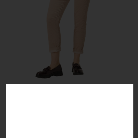
Slim NaliTZ 7/8
34,99 €
69,95 €
Preise inkl. MwSt.
Farbe
: beige