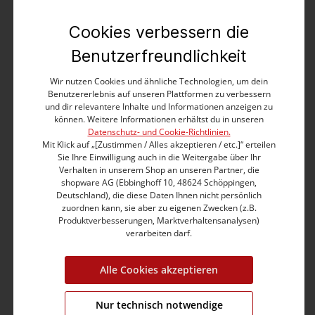
Cookies verbessern die
Produktbeschreibung
Benutzerfreundlichkeit
Wir nutzen Cookies und ähnliche Technologien, um dein
Benutzererlebnis auf unseren Plattformen zu verbessern
Produktnummer:
16-10138-00-4037-2061-29
und dir relevantere Inhalte und Informationen anzeigen zu
können. Weitere Informationen erhältst du in unseren
Farbe:
soft beige
Datenschutz- und Cookie-Richtlinien.
Grösse:
29
Mit Klick auf „[Zustimmen / Alles akzeptieren / etc.]“ erteilen
Sie Ihre Einwilligung auch in die Weitergabe über Ihr
Fit:
slim fit
Verhalten in unserem Shop an unseren Partner, die
shopware AG (Ebbinghoff 10, 48624 Schöppingen,
Bund:
medium waist
Deutschland), die diese Daten Ihnen nicht persönlich
Bein:
shortend 7/8
zuordnen kann, sie aber zu eigenen Zwecken (z.B.
Brustumfang:
0.0 cm
Produktverbesserungen, Marktverhaltensanalysen)
Ärmellänge:
0.0 cm
verarbeiten darf.
Material:
Obermaterial: 98% Baumwolle,2% Elastan
Alle Cookies akzeptieren
Pflege:
Nur technisch notwendige