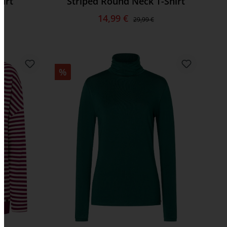
hirt
Striped Round Neck T-Shirt
14,99 €
29,99 €
%