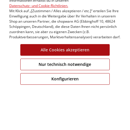
Basic T-Shirt
Striped Basic T-S
Informationen erhältst du in unseren
Datenschutz- und Cookie-Richtlinien.
9,99 €
14,99 €
Mit Klick auf „[Zustimmen / Alles akzeptieren / etc.]“ erteilen Sie Ihre
19,99 €
29,99 €
Einwilligung auch in die Weitergabe über Ihr Verhalten in unserem
Shop an unseren Partner, die shopware AG (Ebbinghoff 10, 48624
Schöppingen, Deutschland), die diese Daten Ihnen nicht persönlich
zuordnen kann, sie aber zu eigenen Zwecken (z.B.
Produktverbesserungen, Marktverhaltensanalysen) verarbeiten darf.
%
Alle Cookies akzeptieren
Nur technisch notwendige
Konfigurieren