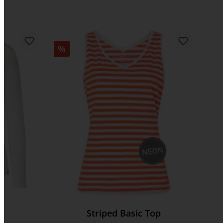
%
Striped Basic Top