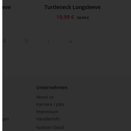
leeve
Turtleneck Longsleeve
19,99 €
39,99 €
4
5
Unternehmen
About us
Karriere / Jobs
Impressum
ungen
Händlerinfo
Fashion Cloud