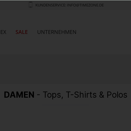
KUNDENSERVICE: INFO@TIMEZONE.DE
SEX
SALE
UNTERNEHMEN
DAMEN
- Tops, T-Shirts & Polos