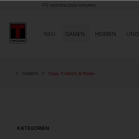
KOSTENLOSER VERSAND
NEU
DAMEN
HERREN
UNI
DAMEN
Tops, T-Shirts & Polos
KATEGORIEN