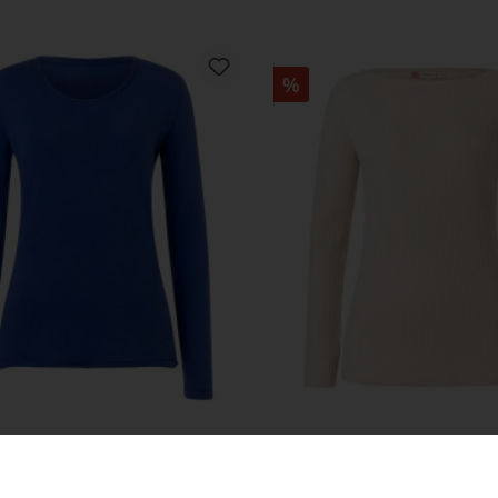
%
Basic Longsleeve
Boat Neck Longsl
14,99 €
19,99 €
29,99 €
39,99 €