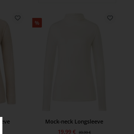
%
eeve
Mock-neck Longsleeve
19,99 €
39,99 €