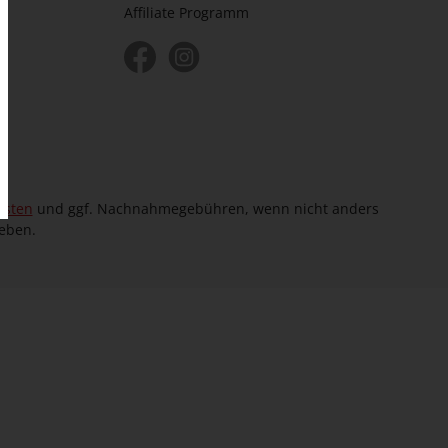
Affiliate Programm
osten
und ggf. Nachnahmegebühren, wenn nicht anders
eben.