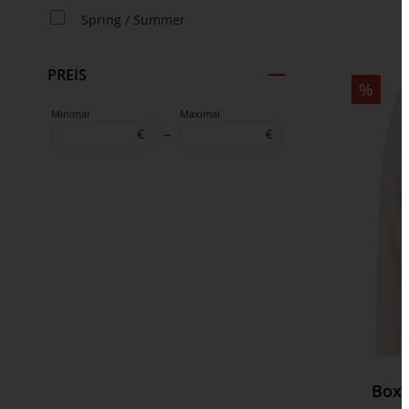
Spring / Summer
PREIS
%
Minimal
Maximal
€
–
€
Boxy