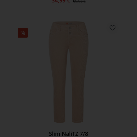
34,99 €
69,95 €
%
Slim NaliTZ 7/8