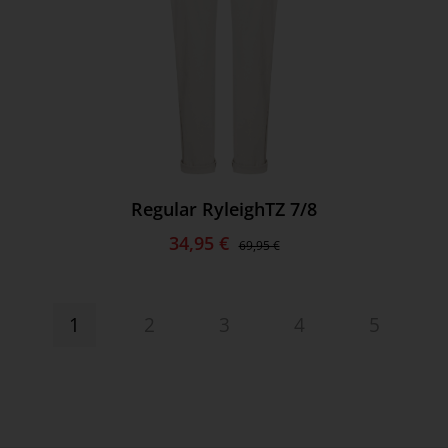
Regular RyleighTZ 7/8
34,95 €
69,95 €
1
2
3
4
5