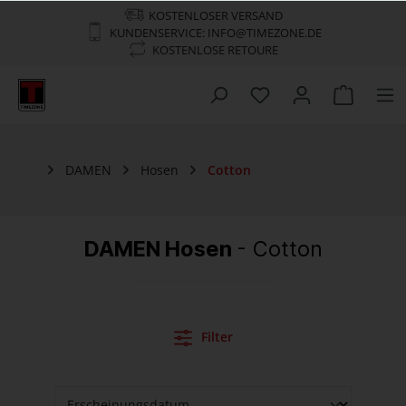
KOSTENLOSER VERSAND
KUNDENSERVICE: INFO@TIMEZONE.DE
KOSTENLOSE RETOURE
DAMEN
Hosen
Cotton
DAMEN Hosen
- Cotton
Filter