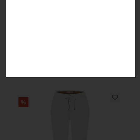
Regular SukiTZ Cropped
34,95 €
69,95 €
%