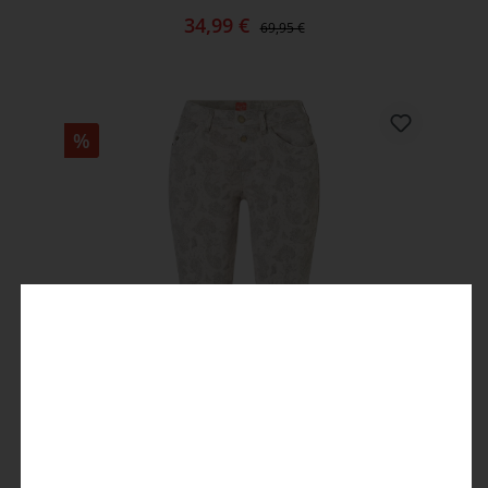
34,99 €
69,95 €
%