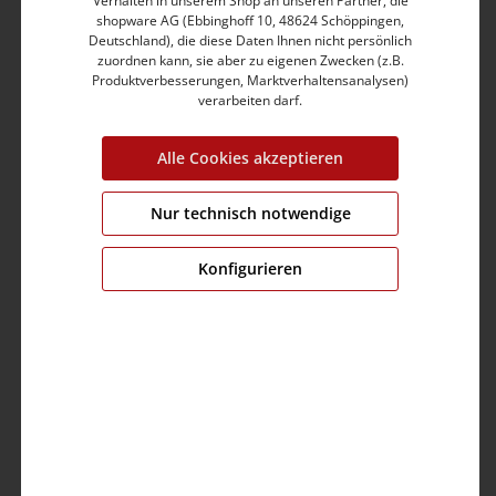
Verhalten in unserem Shop an unseren Partner, die
shopware AG (Ebbinghoff 10, 48624 Schöppingen,
Deutschland), die diese Daten Ihnen nicht persönlich
zuordnen kann, sie aber zu eigenen Zwecken (z.B.
Produktverbesserungen, Marktverhaltensanalysen)
verarbeiten darf.
Loose LouTZ
34,99 €
69,95 €
Alle Cookies akzeptieren
Nur technisch notwendige
%
Konfigurieren