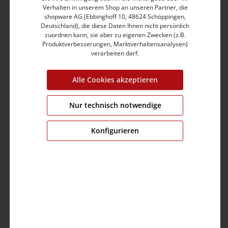
Verhalten in unserem Shop an unseren Partner, die
Five-Pocket-Modell
shopware AG (Ebbinghoff 10, 48624 Schöppingen,
Kompakter, elastischer Baumwolle-Mix mit Elasthan
Deutschland), die diese Daten Ihnen nicht persönlich
Trockener, kerniger und softer Griff
zuordnen kann, sie aber zu eigenen Zwecken (z.B.
Mit Schmucknieten
Produktverbesserungen, Marktverhaltensanalysen)
Enthält nichttextile Teile tierischen Ursprungs
verarbeiten darf.
Echtes Leder-Label am Saum hinten
Alle Cookies akzeptieren
Produktnummer:
15-10038-00-3043-3737-28
Farbe:
bold blue wash
Nur technisch notwendige
Grösse:
28
Konfigurieren
Fit:
tight fit
Bund:
medium waist
Bein:
shortend 3/4
Brustumfang:
0.0 cm
Ärmellänge:
0.0 cm
Material:
Obermaterial: 92% Baumwolle,7%
Elasthan(T-400),1% Elastan/Lycra
Pflege: