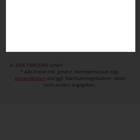
Kontaktformular
Kundeninformation
Unternehmen
© 2026 TIMEZONE GmbH
* Alle Preise inkl. gesetzl. Mehrwertsteuer zzgl.
Versandkosten
und ggf. Nachnahmegebühren, wenn
nicht anders angegeben.