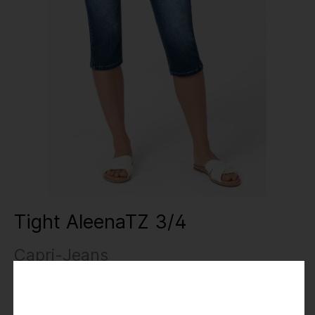
Tight AleenaTZ 3/4
Capri-Jeans
34,99 €
69,95 €
Preise inkl. MwSt.