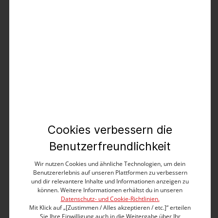
Es gelten die
AGB
.
Produktbeschreibung
Perfekte Passform, femininer Tight Fit und zeitloses
Design: die Capri Jeans aus kompakt-softer
Baumwolle-Mix-Qualität in hochwertigem Bright
Stretch Denim. Five-Pocket-Stil mit kleinen
Schmucknieten, kernigen Absteppungen und kurzen
Cookies verbessern die
Schlitzen am Saum. Mit heller gewaschenen Partien
und Permanent-Sitzfalten. Die lässige Cropped-Pants
Benutzerfreundlichkeit
kommt mit jedem Look klar und kennt keine Stil-
Grenze. Extra-Styling-Tipp: zu Leinen-Bluse, Chunky-
Wir nutzen Cookies und ähnliche Technologien, um dein
Benutzererlebnis auf unseren Plattformen zu verbessern
Sandalen und dem Lieblings-Bastkorb kombinieren.
und dir relevantere Inhalte und Informationen anzeigen zu
können. Weitere Informationen erhältst du in unseren
Tight Fit
Datenschutz- und Cookie-Richtlinien.
Medium waist
Mit Klick auf „[Zustimmen / Alles akzeptieren / etc.]“ erteilen
3/4-Länge
Sie Ihre Einwilligung auch in die Weitergabe über Ihr