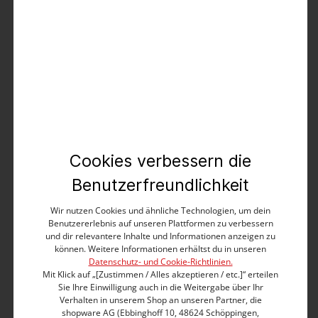
Produktbeschreibung
Es ist die bekannteste Alternative zum Poloshirt und
steht für eine bequemen und mühelosen Stil: Das
Henley Shirt. Seine coole Ausstrahlung erhält das
Shirt durch das Fehlen des typischen Umlegekragens.
Stattdessen hat es einen feingerippten
Cookies verbessern die
Rundhalsausschnitt und eine kurze Knopfleiste, die
man immer offen tragen sollte, nie zugeknöpft! Modell
Benutzerfreundlichkeit
aus hochwertiger, sehr weicher Baumwoll-Slub-
Jersey-Qualität. Regulärer Fit mit schmaler
Wir nutzen Cookies und ähnliche Technologien, um dein
Schulterpasse, kleinem Web-Logo und kurzen
Benutzererlebnis auf unseren Plattformen zu verbessern
Saumschlitzen.
und dir relevantere Inhalte und Informationen anzeigen zu
können. Weitere Informationen erhältst du in unseren
Datenschutz- und Cookie-Richtlinien.
Regular Fit
Mit Klick auf „[Zustimmen / Alles akzeptieren / etc.]“ erteilen
Rundhalsausschnitt mit kurzer Knopfleiste
Sie Ihre Einwilligung auch in die Weitergabe über Ihr
Mit Nackenband-Verarbeitung innen
Verhalten in unserem Shop an unseren Partner, die
Knopfleiste mit Kontrastknopf
shopware AG (Ebbinghoff 10, 48624 Schöppingen,