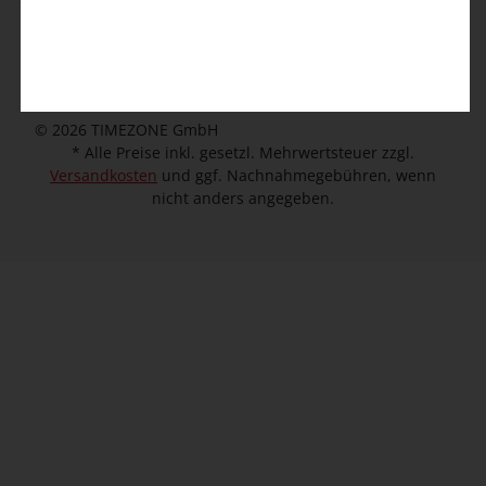
Kundeninformation
Unternehmen
© 2026 TIMEZONE GmbH
* Alle Preise inkl. gesetzl. Mehrwertsteuer zzgl.
Versandkosten
und ggf. Nachnahmegebühren, wenn
nicht anders angegeben.