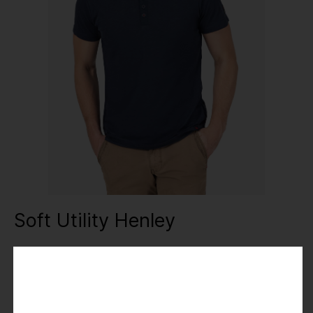
Soft Utility Henley
Henley-T-Shirt
14,99 €
29,99 €
Preise inkl. MwSt.