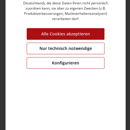
Deutschland), die diese Daten Ihnen nicht persönlich
Schulterpasse im Rücken
zuordnen kann, sie aber zu eigenen Zwecken (z.B.
Web-Logo an Ärmel und Saum
Produktverbesserungen, Marktverhaltensanalysen)
Lässige, seitliche Saumschlitze
verarbeiten darf.
Aus supersofter Slub-Jersey-Qualität
Reine Baumwolle-Qualität
Alle Cookies akzeptieren
Produktnummer:
22-10276-00-6233-30053-L
Nur technisch notwendige
Farbe:
peacoat blue
Grösse:
L
Konfigurieren
Länge:
72.00 cm
Brustumfang:
110.0 cm
Ärmellänge:
21.0 cm
Material:
Obermaterial: 100% Baumwolle
Pflege: