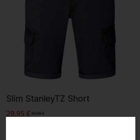
Slim StanleyTZ Short
29,95 €
59,95 €
Preise inkl. MwSt.
Farbe
: blue