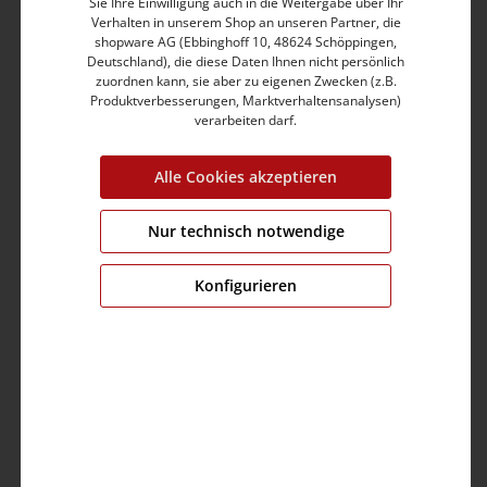
Sie Ihre Einwilligung auch in die Weitergabe über Ihr
Vordere Eingrifftaschen mit Paspelkante
Verhalten in unserem Shop an unseren Partner, die
Cargo-Taschen mit Klappe und Druckknopf-
shopware AG (Ebbinghoff 10, 48624 Schöppingen,
Verschluss
Deutschland), die diese Daten Ihnen nicht persönlich
Zwei Paspeltaschen mit Zierstepp auf dem Gesäß
zuordnen kann, sie aber zu eigenen Zwecken (z.B.
Leichte, stretchige Baumwolle-Mix-Twill-Qualität
Produktverbesserungen, Marktverhaltensanalysen)
verarbeiten darf.
Mit Mini-Allover-Print in Ripstop-Optik
Mit kernigen Naht-Details und Triple-Stitchings
Innenseite: mit Logo-Print und gemusterten Taschen
Alle Cookies akzeptieren
Produktnummer:
24-10032-10-1215-30061-28
Nur technisch notwendige
Farbe:
blue minimal
Grösse:
28
Konfigurieren
Fit:
slim fit
Bund:
medium waist
Bein:
short
Brustumfang:
0.0 cm
Ärmellänge:
0.0 cm
Material:
Obermaterial: 97% Baumwolle,3% Elastan