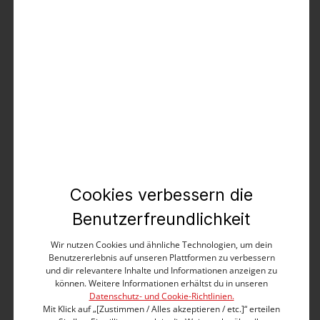
Produktbeschreibung
Detailreich verarbeitet, extrem bequem und aus
leichtem, elastischem Baumwolltwill mit
authentischem Mini-Allover-Print: die coole Cargo-
Shorts in legerer Slim-Fit-Passform. Modell mit
mittlerer Leibhöhe und kurzem, schlanken
Beinverlauf mit locker gekrempeltem Saum. Lässig
gewaschen, mit auffälligen Nahtdetails und einigen
praktischen Taschenlösungen, wie der seitlichen
Cookies verbessern die
Cargo-Pocket mit Druckknopfverschluss, wird die
Benutzerfreundlichkeit
Short zum besten Sommer-Begleiter. Tipp: zum
Poloshirt kombinieren.
Wir nutzen Cookies und ähnliche Technologien, um dein
Benutzererlebnis auf unseren Plattformen zu verbessern
Slim Fit mit kurzen Beinen
und dir relevantere Inhalte und Informationen anzeigen zu
Medium Waist
können. Weitere Informationen erhältst du in unseren
Bund mit Knopf, Gürtelschlaufen und
Datenschutz- und Cookie-Richtlinien.
Mit Klick auf „[Zustimmen / Alles akzeptieren / etc.]“ erteilen
Reißverschluss