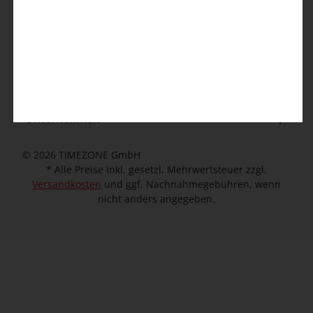
Kontaktformular
Kundeninformation
Unternehmen
© 2026 TIMEZONE GmbH
* Alle Preise inkl. gesetzl. Mehrwertsteuer zzgl.
Versandkosten
und ggf. Nachnahmegebühren, wenn
nicht anders angegeben.