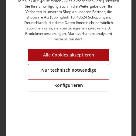
Mit Klick auf „[Zustimmen / Alles akzeptieren / etc.]“ erteilen
Medium Waist
Sie Ihre Einwilligung auch in die Weitergabe über Ihr
X-Slim-Leg
Verhalten in unserem Shop an unseren Partner, die
Bund mit Gürtelschlaufen, Metall-Reißverschluss
shopware AG (Ebbinghoff 10, 48624 Schöppingen,
Authentischer Five-Pocket-Stil mit Kontrastnähten
Deutschland), die diese Daten Ihnen nicht persönlich
Vordere Eingrifftaschen mit Paspelkante
zuordnen kann, sie aber zu eigenen Zwecken (z.B.
Produktverbesserungen, Marktverhaltensanalysen)
Modernes Münztaschen-Design mit schmalem Band
verarbeiten darf.
Gesäßtasche im lässigen Shape mit Ziernaht
Indigo Jet Denim aus Baumwolle-Polyester-Stretch
Enthält nichttextile Teile tierischen Ursprungs
Alle Cookies akzeptieren
Produktnummer:
27-10014-00-3450-3837-29/32
Nur technisch notwendige
Grösse:
W29/L32
Farbe:
cool blue wash
Konfigurieren
Fit:
slim fit
Bund:
medium waist
Bein:
x-slim
Brustumfang:
0.0 cm
Ärmellänge:
0.0 cm
Material:
Obermaterial: 82% Baumwolle,16%