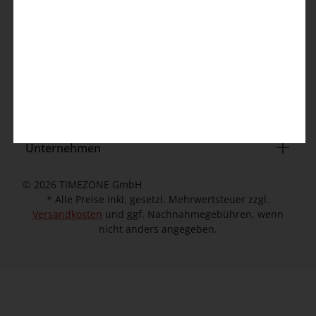
info@timezone.de
Kontaktformular
Kundeninformation
Unternehmen
© 2026 TIMEZONE GmbH
* Alle Preise inkl. gesetzl. Mehrwertsteuer zzgl.
Versandkosten
und ggf. Nachnahmegebühren, wenn
nicht anders angegeben.