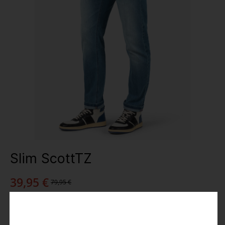
Slim ScottTZ
39,95 €
79,95 €
Preise inkl. MwSt.
Farbe
: blue