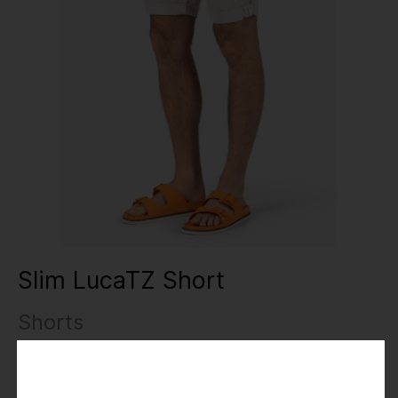
Slim LucaTZ Short
Shorts
24,95 €
49,95 €
Preise inkl. MwSt.