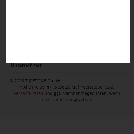
info@timezone.de
Kontaktformular
Kundeninformation
Unternehmen
© 2026 TIMEZONE GmbH
* Alle Preise inkl. gesetzl. Mehrwertsteuer zzgl.
Versandkosten
und ggf. Nachnahmegebühren, wenn
nicht anders angegeben.