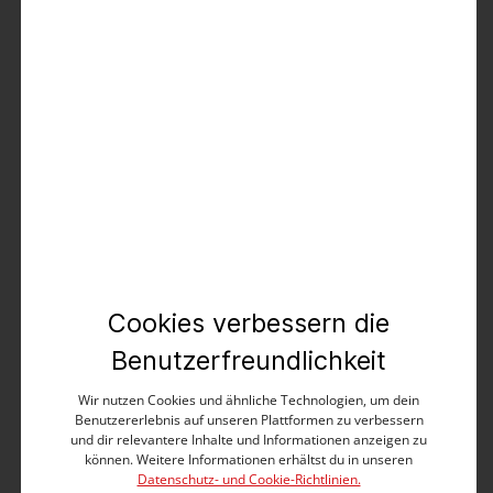
kostenloser Versand
kostenlose Retoure
Es gelten die
AGB
.
Produktbeschreibung
Mit sportivem Twist und in cleanem Design: die
lässige Shorts in sommerlich leichter Twill-Stretch-
Qualität. Maskuliner Slim Fit mit mittlerer Leibhöhe
und locker umgeschlagenen Hosenbeinen. Die
Cookies verbessern die
Ausstattung: Bund mit Kordelzug, Einschubtaschen
mit Paspel, Paspel-Gesäßtaschen mit Zier-Knopfloch
Benutzerfreundlichkeit
und eine seitliche Münztasche mit
Druckknopfverschluss. Das exklusive Garment-Dye-
Wir nutzen Cookies und ähnliche Technologien, um dein
und Wash-Verfahren sorgt für Vintage-Coolness. Nach
Benutzererlebnis auf unseren Plattformen zu verbessern
wie vor die beste Kombination: Shorts und Poloshirt
und dir relevantere Inhalte und Informationen anzeigen zu
oder T-Shirt.
können. Weitere Informationen erhältst du in unseren
Datenschutz- und Cookie-Richtlinien.