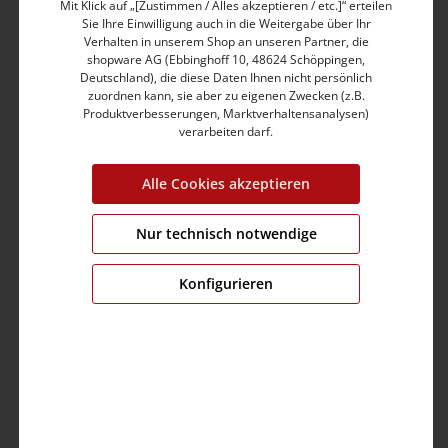
Mit Klick auf „[Zustimmen / Alles akzeptieren / etc.]“ erteilen
Slim Fit
Sie Ihre Einwilligung auch in die Weitergabe über Ihr
Medium Waist
Verhalten in unserem Shop an unseren Partner, die
Short Leg mit locker gekrempeltem Saum
shopware AG (Ebbinghoff 10, 48624 Schöppingen,
Zwei Eingrifftaschen mit Paspelkante vorne
Deutschland), die diese Daten Ihnen nicht persönlich
zuordnen kann, sie aber zu eigenen Zwecken (z.B.
Bund mit Tunnelzug und Kordel
Produktverbesserungen, Marktverhaltensanalysen)
Gesäßtaschen mit Paspelkante und Fake-Knopfloch
verarbeiten darf.
Seitliche Münztasche mit Druckknopf-Verschluss
Locker gekrempelter Hosensaum
Soft Light Twill, Baumwolle-Mix mit Elasthan
Alle Cookies akzeptieren
Lässig gewaschener Look
Nur technisch notwendige
Produktnummer:
24-10064-40-1215-2334-31
Konfigurieren
Farbe:
washed ecru
Grösse:
31
Fit:
slim fit
Bund:
medium waist
Bein:
short
Brustumfang:
0.0 cm
Ärmellänge:
0.0 cm