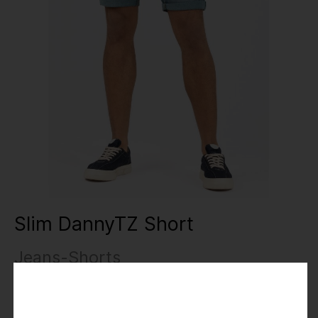
Slim DannyTZ Short
Jeans-Shorts
29,95 €
59,95 €
Preise inkl. MwSt.