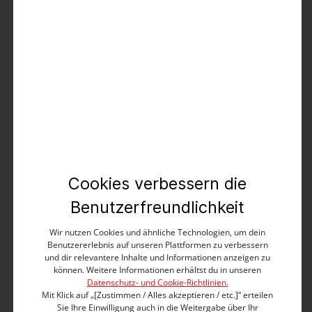
Produktbeschreibung
Wird mit dem richtigen Styling sogar bürotauglich: die
clean designte und extrem lässige Jeans-Shorts aus
supersofter, angenehmer Light Canvas Denim-
Qualität. Der hochwertige, sehr stretchige Baumwolle-
Polyester-Elasthan-Mix kommt in maskuliner Vintage-
Cookies verbessern die
indigo-wash-Waschung und bietet eine perfekte
Passform. Modernes Five-Pocket-Design mit coolen
Benutzerfreundlichkeit
Gesäßtaschen, echtem Leder-Label am Bund und
leger gekrempelten Hosen-Säumen. Stilvoll und
Wir nutzen Cookies und ähnliche Technologien, um dein
überraschend aufwendig: die Innenansicht.
Benutzererlebnis auf unseren Plattformen zu verbessern
und dir relevantere Inhalte und Informationen anzeigen zu
können. Weitere Informationen erhältst du in unseren
Slim Fit
Datenschutz- und Cookie-Richtlinien.
Medium Waist
Mit Klick auf „[Zustimmen / Alles akzeptieren / etc.]“ erteilen
Slim Leg mit locker gekrempeltem Saum
Sie Ihre Einwilligung auch in die Weitergabe über Ihr