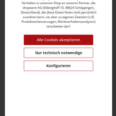
Markante, farblich passende Stepp-Nähte
Verhalten in unserem Shop an unseren Partner, die
shopware AG (Ebbinghoff 10, 48624 Schöppingen,
Gesäßtaschen mit Teilungsnähten und Zier-
Deutschland), die diese Daten Ihnen nicht persönlich
Steppung
zuordnen kann, sie aber zu eigenen Zwecken (z.B.
Stretchiger, supersofter Baumwolle-Polyester-Mix
Produktverbesserungen, Marktverhaltensanalysen)
Hochwertige Light Canvas Denim-Qualität
verarbeiten darf.
Lässiger Five-Pocket-Stil
Alle Cookies akzeptieren
Produktnummer:
25-10026-00-3012-3707-33
Farbe:
vintage indigo wash
Nur technisch notwendige
Grösse:
33
Konfigurieren
Fit:
slim fit
Bund:
medium waist
Bein:
short
Brustumfang:
0.0 cm
Ärmellänge:
0.0 cm
Material:
Obermaterial: 83% Baumwolle,15%
Polyester,2% Elastan
Pflege: