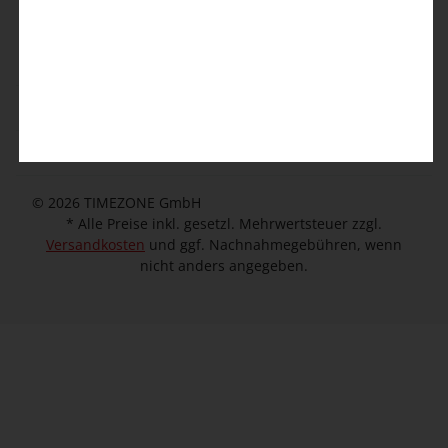
Kontaktformular
Kundeninformation
Unternehmen
© 2026 TIMEZONE GmbH
* Alle Preise inkl. gesetzl. Mehrwertsteuer zzgl.
Versandkosten
und ggf. Nachnahmegebühren, wenn
nicht anders angegeben.