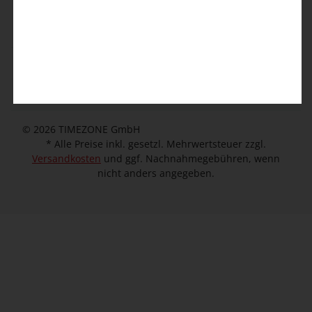
Kontaktformular
Kundeninformation
Unternehmen
© 2026 TIMEZONE GmbH
* Alle Preise inkl. gesetzl. Mehrwertsteuer zzgl.
Versandkosten
und ggf. Nachnahmegebühren, wenn
nicht anders angegeben.