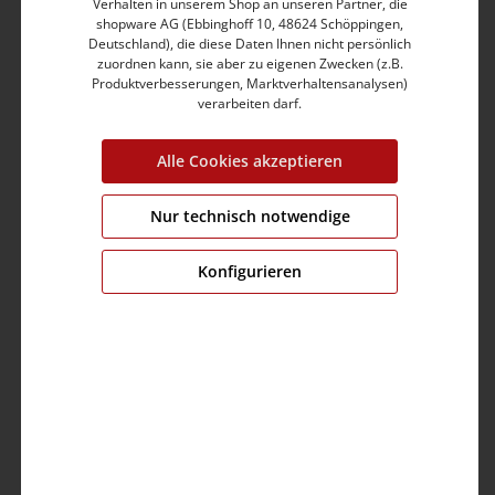
Verhalten in unserem Shop an unseren Partner, die
Runde Eingrifftaschen mit auffälliger Verzierung
shopware AG (Ebbinghoff 10, 48624 Schöppingen,
Hochwertiger Baumwolle-Polyester-Mix mit Elasthan
Deutschland), die diese Daten Ihnen nicht persönlich
Kompakter, sehr softer und stretchiger Loop-Denim
zuordnen kann, sie aber zu eigenen Zwecken (z.B.
Produktverbesserungen, Marktverhaltensanalysen)
Aufgesetzte Po-Taschen mit auffälliger Verzierung
verarbeiten darf.
Enthält nichttextile Teile tierischen Ursprungs
Produktnummer:
15-10040-20-3337-3039-27
Alle Cookies akzeptieren
Grösse:
27
Nur technisch notwendige
Farbe:
aqua blue wash
Fit:
regular fit
Konfigurieren
Bund:
high rise
Bein:
short
Brustumfang:
0.0 cm
Ärmellänge:
0.0 cm
Material:
Obermaterial: 83% Baumwolle,15%
Polyester,2% Elastan
Pflege: