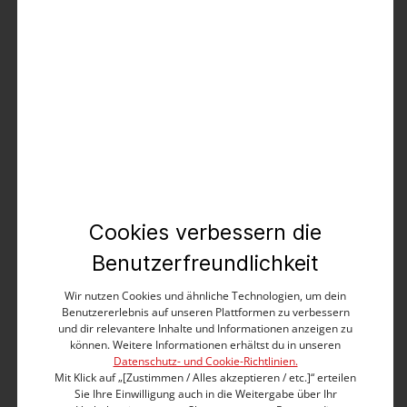
Produktbeschreibung
Lässiger Shorts-Schnitt trifft auf supersoften Loop-
Denim! Das Resultat kann sich sehen lassen. Durch
eine spezielle Webtechnik sieht der Stoff aus wie
strapazierfähiger Denim, fühlt sich aber innen an wie
deine Lieblings-Sweatpants. Die auffällig geschnittene
Shorts hat einen klassischen Bund, runde
Eingrifftaschen mit Abnäherdetail, nach vorne
Cookies verbessern die
verlegte Seitennähte, aufgesetzte Gesäßtaschen und
Benutzerfreundlichkeit
einen teilweise verdeckten Button-Front-Verschluss.
Eyecatcher: die süß verzierten Taschenkanten.
Wir nutzen Cookies und ähnliche Technologien, um dein
Benutzererlebnis auf unseren Plattformen zu verbessern
Regular Fit
und dir relevantere Inhalte und Informationen anzeigen zu
Kurzes Bein
können. Weitere Informationen erhältst du in unseren
Datenschutz- und Cookie-Richtlinien.
High Rise
Mit Klick auf „[Zustimmen / Alles akzeptieren / etc.]“ erteilen
Button-Front-Verschluss
Sie Ihre Einwilligung auch in die Weitergabe über Ihr
Klassische Bundverarbeitung mit Gürtelschlaufen