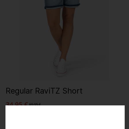
Regular RaviTZ Short
34,95 €
69,95 €
Preise inkl. MwSt.
Farbe
: blue