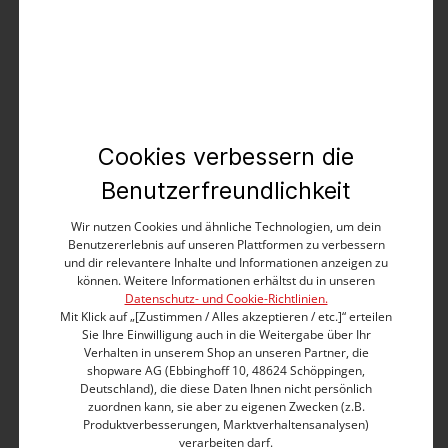
Unser Model ist 187 cm groß und trägt Größe 32/32
Sofort verfügbar, Lieferzeit: 1-3 Tage
In den Warenkorb
Cookies verbessern die
Benutzerfreundlichkeit
kostenloser Versand
kostenlose Retoure
Es gelten die
AGB
.
Wir nutzen Cookies und ähnliche Technologien, um dein
Benutzererlebnis auf unseren Plattformen zu verbessern
und dir relevantere Inhalte und Informationen anzeigen zu
können. Weitere Informationen erhältst du in unseren
Datenschutz- und Cookie-Richtlinien.
Produktbeschreibung
Mit Klick auf „[Zustimmen / Alles akzeptieren / etc.]“ erteilen
Sie Ihre Einwilligung auch in die Weitergabe über Ihr
Verhalten in unserem Shop an unseren Partner, die
shopware AG (Ebbinghoff 10, 48624 Schöppingen,
Deutschland), die diese Daten Ihnen nicht persönlich
Produktnummer:
27-10086-00-3058-3136-31/36
zuordnen kann, sie aber zu eigenen Zwecken (z.B.
Produktverbesserungen, Marktverhaltensanalysen)
Farbe:
rub blue wash
verarbeiten darf.