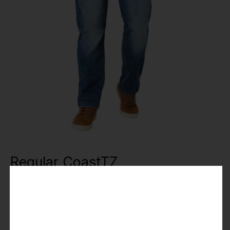
Regular CoastTZ
39,99 €
79,95 €
Preise inkl. MwSt.
Farbe
: blue