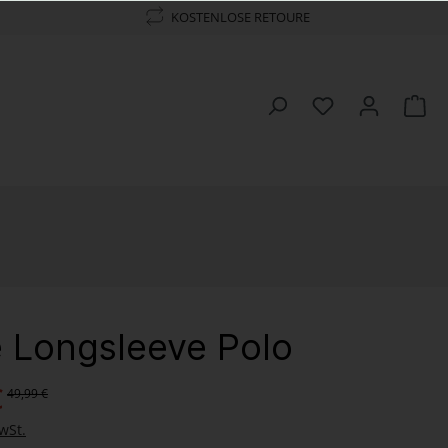
KOSTENLOSE RETOURE
 Longsleeve Polo
€
49,99 €
wSt.