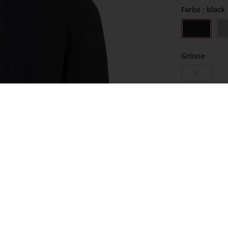
Farbe
: black
Grösse
S
zur Größenta
Unser Model 
Sofort verf
kostenlo