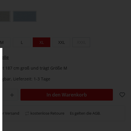
M
L
XL
XXL
XXXL
belle
ist 187 cm groß und trägt Größe M
ügbar, Lieferzeit: 1-3 Tage
In den Warenkorb
ser Versand
kostenlose Retoure
Es gelten die
AGB
.