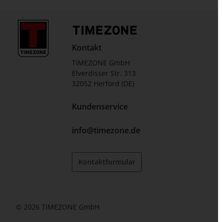
Kontakt
TIMEZONE GmbH
Elverdisser Str. 313
32052 Herford (DE)
Kundenservice
info@timezone.de
Kontaktformular
© 2026 TIMEZONE GmbH