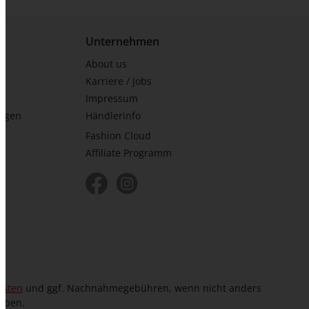
Unternehmen
About us
Karriere / Jobs
Impressum
ungen
Händlerinfo
Fashion Cloud
Affiliate Programm
osten
und ggf. Nachnahmegebühren, wenn nicht anders
eben.