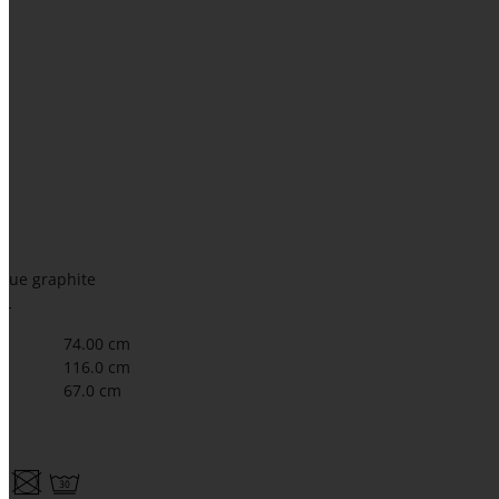
blue graphite
XL
74.00 cm
116.0 cm
67.0 cm