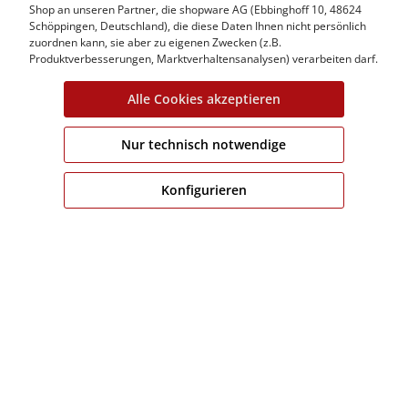
Shop an unseren Partner, die shopware AG (Ebbinghoff 10, 48624
Schöppingen, Deutschland), die diese Daten Ihnen nicht persönlich
zuordnen kann, sie aber zu eigenen Zwecken (z.B.
Kundeninformation
Produktverbesserungen, Marktverhaltensanalysen) verarbeiten darf.
Fitguide
Alle Cookies akzeptieren
Häufige Fragen
Lieferung & Versandkosten
Nur technisch notwendige
Allgemeine Geschäftsbeding
Datenschutzerklärung
Konfigurieren
Nutzungsregelungen
Cookie Einstellungen
* Alle Preise inkl. gesetzl. Mehrwertsteuer zzgl.
Versandk
angeg