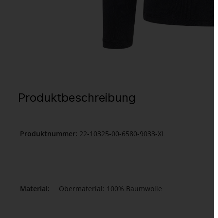
Produktbeschreibung
Produktnummer:
22-10325-00-6580-9033-XL
Material:
Obermaterial: 100% Baumwolle