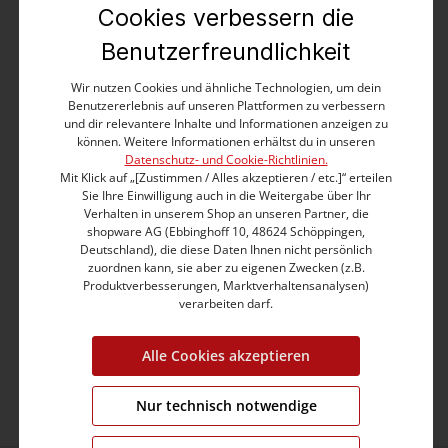
Cookies verbessern die
Produktbeschreibung
Benutzerfreundlichkeit
Wir nutzen Cookies und ähnliche Technologien, um dein
Produktnummer:
19-10064-57-3339-30086-M
Benutzererlebnis auf unseren Plattformen zu verbessern
und dir relevantere Inhalte und Informationen anzeigen zu
können. Weitere Informationen erhältst du in unseren
Farbe:
swell blue wash
Datenschutz- und Cookie-Richtlinien.
Grösse:
M
Mit Klick auf „[Zustimmen / Alles akzeptieren / etc.]“ erteilen
Sie Ihre Einwilligung auch in die Weitergabe über Ihr
Länge:
61.00 cm
Verhalten in unserem Shop an unseren Partner, die
Brustumfang:
106.0 cm
shopware AG (Ebbinghoff 10, 48624 Schöppingen,
Ärmellänge:
61.0 cm
Deutschland), die diese Daten Ihnen nicht persönlich
zuordnen kann, sie aber zu eigenen Zwecken (z.B.
Material:
Obermaterial: 83% Baumwolle,15%
Produktverbesserungen, Marktverhaltensanalysen)
Polyester,2% Elastan
verarbeiten darf.
Pflege:
Alle Cookies akzeptieren
Nur technisch notwendige