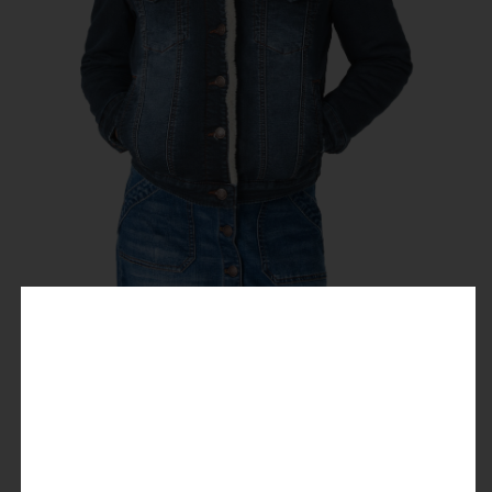
Padded Denim Jacket
44,99 €
89,99 €
Preise inkl. MwSt.
Farbe
: blue