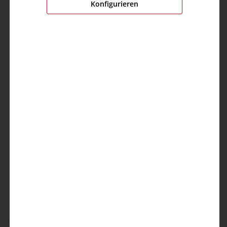
Konfigurieren
Kontakt
TIMEZONE GmbH
Elverdisser Str. 313
32052 Herford (DE)
Kundenservice
info@timezone.de
Kontaktformular