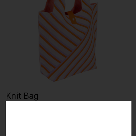
Knit Bag
14,99 €
29,99 €
Preise inkl. MwSt.
Farbe
: multicolors