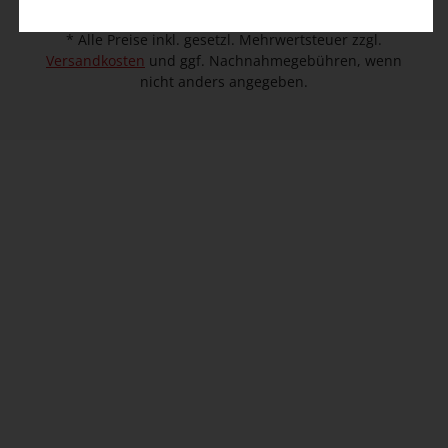
© 2026 TIMEZONE GmbH
* Alle Preise inkl. gesetzl. Mehrwertsteuer zzgl.
Versandkosten
und ggf. Nachnahmegebühren, wenn
nicht anders angegeben.