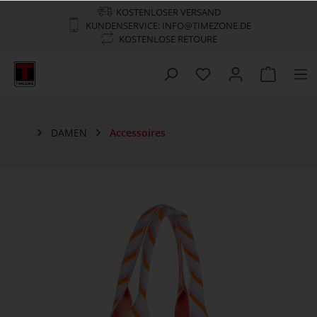
KOSTENLOSER VERSAND
KUNDENSERVICE: INFO@TIMEZONE.DE
KOSTENLOSE RETOURE
DAMEN
Accessoires