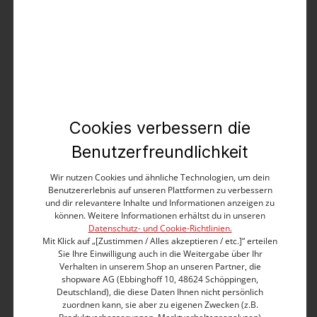
Produktbeschreibung
Überzeugt durch Qualität und Design: die
superlässige, kompakt gestrickte Handtasche im
Statement-Stil aus buntem Polyestergarn. Unsere
Dreambag ist erschwinglich und steht ihren
luxuriösen Kolleginnen in nichts nach. Die Tasche hat
Cookies verbessern die
ein geräumiges Hauptfach, das mit einer Druckknopf-
Lasche verschlossen wird. Die langen Henkel können
Benutzerfreundlichkeit
entweder lässig über der Schulter oder entspannt in
der Hand getragen werden. Die markant gestreifte
Wir nutzen Cookies und ähnliche Technologien, um dein
Benutzererlebnis auf unseren Plattformen zu verbessern
Tasche passt am besten zu monochromen Looks. We
und dir relevantere Inhalte und Informationen anzeigen zu
Love!
können. Weitere Informationen erhältst du in unseren
Datenschutz- und Cookie-Richtlinien.
Geräumiges Hauptfach
Mit Klick auf „[Zustimmen / Alles akzeptieren / etc.]“ erteilen
Lange, angestrickte Henkel
Sie Ihre Einwilligung auch in die Weitergabe über Ihr
Verhalten in unserem Shop an unseren Partner, die
Lasche mit Druckknopf zum Verschließen
shopware AG (Ebbinghoff 10, 48624 Schöppingen,
Kompakte, feste Qualität
Deutschland), die diese Daten Ihnen nicht persönlich
Aus mehrfarbigem Polyestergarn gefertigt
zuordnen kann, sie aber zu eigenen Zwecken (z.B.
Lässige Statement-Bag