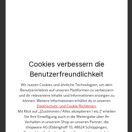
Produktbeschreibung
Es bildet die perfekte Outfit-Basis und gilt als zeitlos
und modern: das schlichte, cleane T-Shirt mit lässig
geschnittenem und gerolltem V-Ausschnitt.
Ärmelabschluss und Saum sind klassisch mit
Doppelnaht verarbeitet. Die Qualität: ein weicher
Cookies verbessern die
Single Jersey aus reiner, hochwertiger Baumwolle. Das
Benutzerfreundlichkeit
Besondere: Die leichten, gewollten Farbunterschiede
entstehen durch das Garment Dye Verfahren.
Wir nutzen Cookies und ähnliche Technologien, um dein
Angenehm: weicher Nackenprint statt störendem
Benutzererlebnis auf unseren Plattformen zu verbessern
Weblabel. In vielen sommerlichen Farben erhältlich.
und dir relevantere Inhalte und Informationen anzeigen zu
können. Weitere Informationen erhältst du in unseren
Regular Fit
Datenschutz- und Cookie-Richtlinien.
V-Ausschnitt mit geschnittener Rollkante
Mit Klick auf „[Zustimmen / Alles akzeptieren / etc.]“ erteilen
Sie Ihre Einwilligung auch in die Weitergabe über Ihr
Farblich passendes Nackenband
Verhalten in unserem Shop an unseren Partner, die
Kurzer Ärmel mit Logo-Web-Label
shopware AG (Ebbinghoff 10, 48624 Schöppingen,
Aus reinem Baumwolle-Single-Jersey