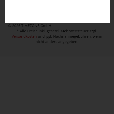
Kundeninformation
Unternehmen
© 2026 TIMEZONE GmbH
* Alle Preise inkl. gesetzl. Mehrwertsteuer zzgl.
Versandkosten
und ggf. Nachnahmegebühren, wenn
nicht anders angegeben.