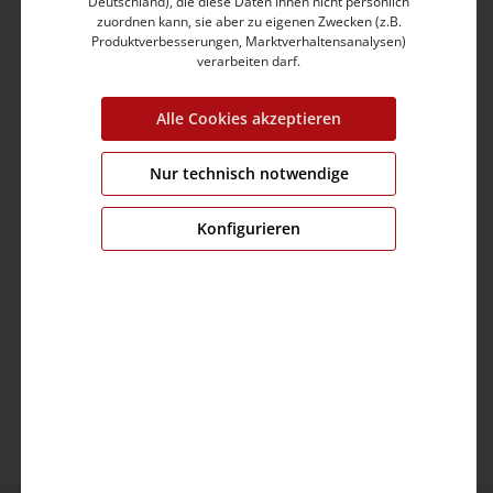
Deutschland), die diese Daten Ihnen nicht persönlich
Garment dyed
zuordnen kann, sie aber zu eigenen Zwecken (z.B.
Weiche Haptik
Produktverbesserungen, Marktverhaltensanalysen)
Softer Nacken-Print statt störendem Web Label
verarbeiten darf.
Hoher Tragekomfort
Alle Cookies akzeptieren
Produktnummer:
22-10304-00-6194-0100-XL
Nur technisch notwendige
Farbe:
pure white
Grösse:
XL
Konfigurieren
Länge:
76.00 cm
Brustumfang:
116.0 cm
Ärmellänge:
22.0 cm
Material:
Obermaterial: 100% Baumwolle
Pflege: