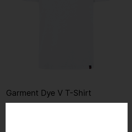
Garment Dye V T-Shirt
14,99 €
24,99 €
Preise inkl. MwSt.
Farbe
: white